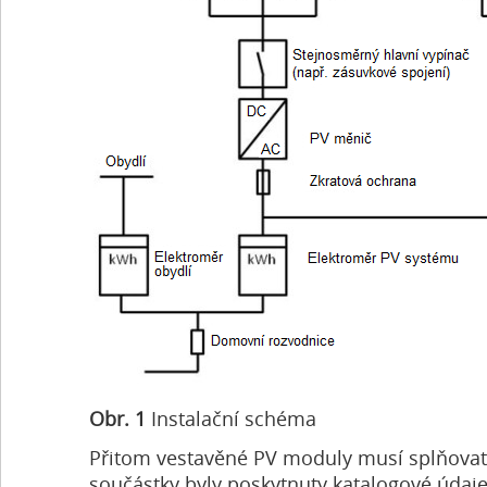
Obr. 1
Instalační schéma
Přitom vestavěné PV moduly musí splňova
součástky byly poskytnuty katalogové údaje