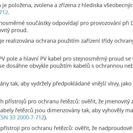
a je položena, zvolena a zřízena z hlediska všeobecn
712
.
stejnosměrné součástky odpovídají pro provozování př
vitý proud.
 je realizována ochrana použitím zařízení třídy ochran
V pole a hlavní PV kabel pro stejnosměrný proud se vol
se dosáhne obvykle použitím kabelů s ochrannou nebo
 tak, aby vydržely předpokládané vnější vlivy, jako js
přístrojů pro ochranu řetězců: ověřit, že jmenovitý
, kabely řetězců jsou dimenzovány tak, aby vyhově
ČSN 33 2000-7-712
).
ístroji pro ochranu řetězců: ověřit, že nadproudové 