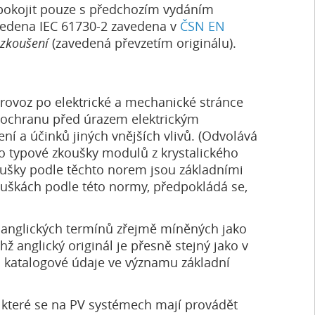
okojit pouze s předchozím vydáním
uvedena IEC 61730-2 zavedena v
ČSN EN
 zkoušení
(zavedená převzetím originálu).
provoz po elektrické a mechanické stránce
t ochranu před úrazem elektrickým
a účinků jiných vnějších vlivů. (Odvolává
o typové zkoušky modulů z krystalického
ušky podle těchto norem jsou základními
ouškách podle této normy, předpokládá se,
 anglických termínů zřejmě míněných jako
 anglický originál je přesně stejný jako v
ín katalogové údaje ve významu základní
které se na PV systémech mají provádět