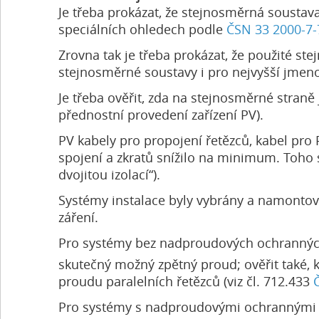
Je třeba prokázat, že stejnosměrná soustav
speciálních ohledech podle
ČSN 33 2000-7-
Zrovna tak je třeba prokázat, že použité 
stejnosměrné soustavy i pro nejvyšší jmeno
Je třeba ověřit, zda na stejnosměrné straně
přednostní provedení zařízení PV).
PV kabely pro propojení řetězců, kabel pro P
spojení a zkratů snížilo na minimum. Toho 
dvojitou izolací“).
Systémy instalace byly vybrány a namontovány
záření.
Pro systémy bez nadproudových ochranných 
skutečný možný zpětný proud; ověřit také
proudu paralelních řetězců (viz čl. 712.433
Pro systémy s nadproudovými ochrannými př