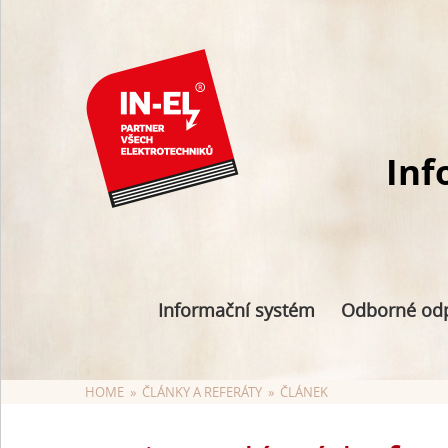
Inf
Informační systém
Odborné od
HOME
  »  
ČLÁNKY A REFERÁTY
  »  ČLÁNEK