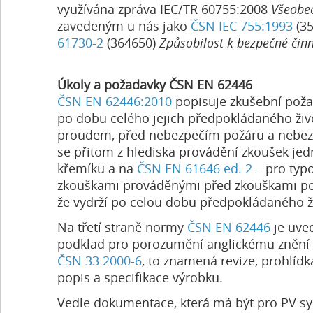
využívána zpráva IEC/TR 60755:2008
Všeobec
zavedeným u nás jako
ČSN IEC 755:1993
(35
61730-2
(364650)
Způsobilost k bezpečné činn
Úkoly a požadavky ČSN EN 62446
ČSN EN 62446:2010
popisuje zkušební požad
po dobu celého jejich předpokládaného živo
proudem, před nebezpečím požáru a nebezp
se přitom z hlediska provádění zkoušek je
křemíku a na
ČSN EN 61646 ed. 2
– pro typ
zkouškami prováděnými před zkouškami p
že vydrží po celou dobu předpokládaného ži
Na třetí straně normy
ČSN EN 62446
je uved
podklad pro porozumění anglickému znění nor
ČSN 33 2000-6
, to znamená revize, prohlíd
popis a specifikace výrobku.
Vedle dokumentace, která má být pro PV sy