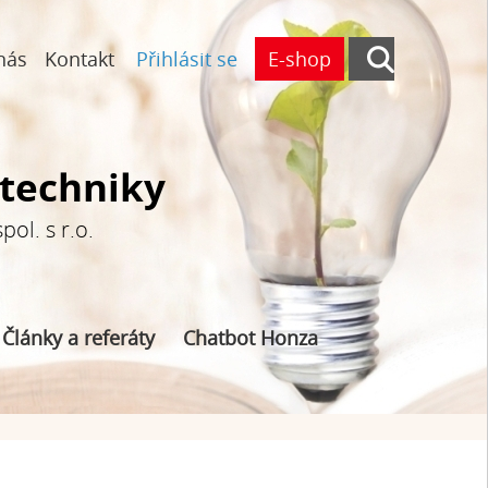
nás
Kontakt
Přihlásit se
E-shop
otechniky
ol. s r.o.
Články a referáty
Chatbot Honza