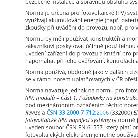
bezpečné instalace a správnou obsluhu sys
Norma je určena pro fotovoltaické (PV) sys
využívají akumulování energie (např. bater
zkoušky při uvádění do provozu, např. pro v
Normu by měli používat konstruktéři a monté
zákazníkovi poskytovat účinně použitelno
uvedení zařízení do provozu a kritérií pro p
napomáhat při jeho ověřování, kontrolách a
Norma používá, obdobně jako v dalších cizo
se v rámci norem uplatňovaných v ČR přešlo
Norma navazuje jednak na normu pro fotov
(PV) modulů – Část 1: Požadavky na konstrukc
pod mezinárodním označením těchto norem
Revize
a
ČSN 33 2000-7-712
:2006
(332000)
E
fotovoltaické (PV) napájecí systémy
(v normě j
uveden soubor ČSN EN 61557, který platí pro
fotovoltaických elektráren je nutné používa