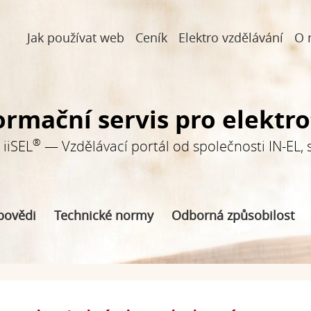
Jak používat web
Ceník
Elektro vzdělávání
O 
ormační servis pro elektr
®
iiSEL
— Vzdělávací portál od společnosti IN-EL, sp
povědi
Technické normy
Odborná způsobilost