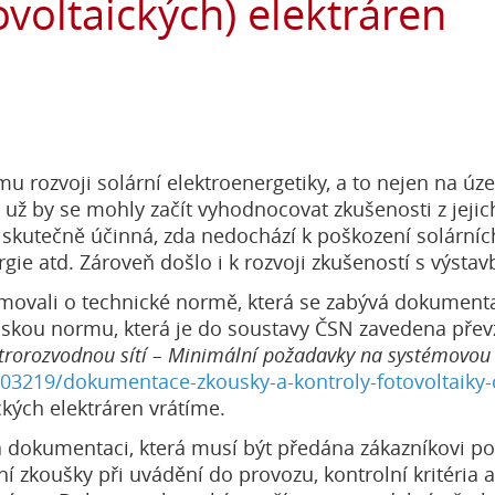
ovoltaických) elektráren
mu rozvoji solární elektroenergetiky, a to nejen na úze
y už by se mohly začít vyhodnocovat zkušenosti z jeji
 skutečně účinná, zda nedochází k poškození solárníc
gie atd. Zároveň došlo i k rozvoji zkušeností s výstav
rmovali o technické normě, která se zabývá dokumenta
opskou normu, která je do soustavy ČSN zavedena převz
ktrorozvodnou sítí – Minimální požadavky na systémovou
/103219/dokumentace-zkousky-a-kontroly-fotovoltaiky
ckých elektráren vrátíme.
dokumentaci, která musí být předána zákazníkovi po 
ní zkoušky při uvádění do provozu, kontrolní kritéri