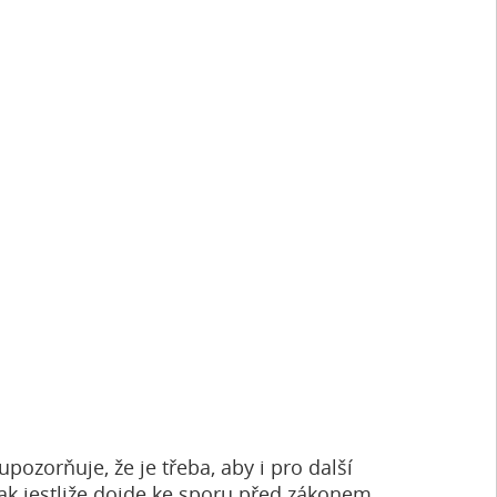
pozorňuje, že je třeba, aby i pro další
ak jestliže dojde ke sporu před zákonem,