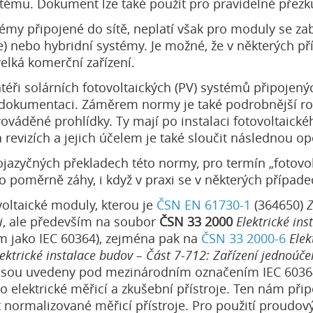
tému. Dokument lze také použít pro pravidelné přezk
témy připojené do sítě, neplatí však pro moduly se z
ie) nebo hybridní systémy. Je možné, že v některých 
elká komerční zařízení.
ři solárních fotovoltaických (PV) systémů připojených
u dokumentaci. Záměrem normy je také podrobnější r
rováděné prohlídky. Ty mají po instalaci fotovoltaické
 revizích a jejich účelem je také sloučit následnou 
jazyčných překladech této normy, pro termín „fotovol
 poměrně záhy, i když v praxi se v některých případe
oltaické moduly, kterou je
ČSN EN 61730-1
(364650)
Z
i
, ale především na soubor
ČSN 33 2000
Elektrické ins
 jako IEC 60364), zejména pak na
ČSN 33 2000-6
Elek
lektrické instalace budov – Část 7-712: Zařízení jednoúčel
sou uvedeny pod mezinárodním označením IEC 60364-6
 elektrické měřicí a zkušební přístroje. Ten nám připo
t normalizované měřicí přístroje. Pro použití proudov