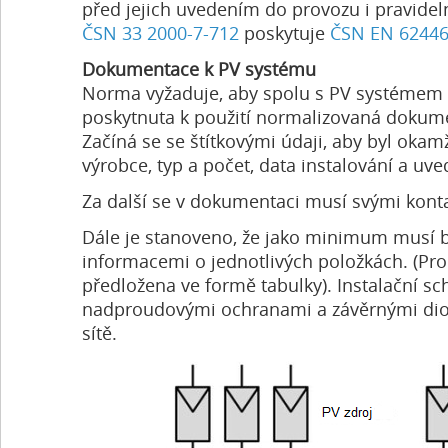
před jejich uvedením do provozu i pravideln
ČSN 33 2000-7-712
poskytuje
ČSN EN 6244
Dokumentace k PV systému
Norma vyžaduje, aby spolu s PV systémem by
poskytnuta k použití normalizovaná dokume
Začíná se se štítkovými údaji, aby byl okam
výrobce, typ a počet, data instalování a uv
Za další se v dokumentaci musí svými konta
Dále je stanoveno, že jako minimum musí 
informacemi o jednotlivých položkách. (Pr
předložena ve formě tabulky). Instalační 
nadproudovými ochranami a závěrnými diod
sítě.