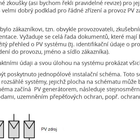
é zkoušky (asi bychom řekli pravidelné revize) pro je
6
velmi dobrý podklad pro řádné zřízení a provoz PV za
lo zákazníkovi, tzn. obvykle provozovateli, zkušebn
ntace. Vyžaduje se celá řada dokumentů, které mají
žitý přehled o PV systému (tj. identifikační údaje o p
edení do provozu, jméno a sídlo zákazníka).
ktními údaji a svou úlohou na systému prokázat všichn
být poskytnuto jednopólové instalační schéma. Tot
o rozsáhlé systémy, jejichž plocha na schématu může
schéma začíná PV generátorem, následuje stejnosměr
ami, uzemněním přepěťových ochran, popř. ochranno