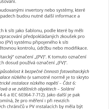
ušování.
abudovanými invertory nebo systémy, které
případech budou nutné další informace a
 k síti jako šablonu, podle které by měli
ozpracování předpokládaných zkoušek pro
ho (PV) systému připojeného k síti
opětovnou kontrolu, údržbu nebo modifikace.
taický“ označení „(PV)“. K tomuto označení
ch dosud používá označení „(FV)“.
působilost k bezpečné činnosti fotovoltaických
talace nízkého
(v samotné normě je to skryto
trické instalace nízkého napětí – Část 6:
ová a ve zvláštních objektech – Solární
 a IEC 60364-7-712). Jako další je pak
míná, že pro měření i při revizích
ých chráničů v PV instalacích by měla být