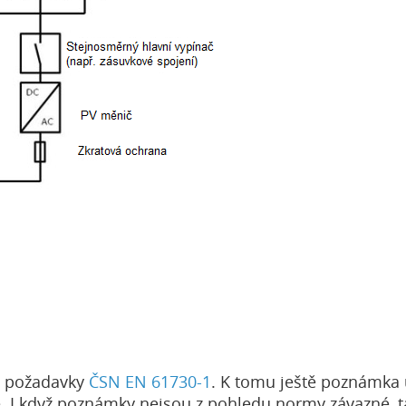
t požadavky
ČSN EN 61730-1
. K tomu ještě poznámka u
. I když poznámky nejsou z pohledu normy závazné, t