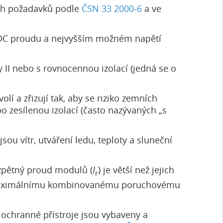
ých požadavků podle
ČSN 33 2000-6
a ve
i DC proudu a nejvyšším možném napětí
y II nebo s rovnocennou izolací (jedná se o
í a zřizují tak, aby se riziko zemních
 zesílenou izolací (často nazývaných „s
ou vítr, utváření ledu, teploty a sluneční
 zpětný proud modulů (
I
) je větší než jejich
r
ly maximálnímu kombinovanému poruchovému
ochranné přístroje jsou vybaveny a