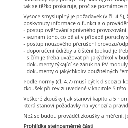
tak se těžko prokazuje, proč se poznámce 
Vysoce smysluplný je požadavek (v čl. 4.5), 
poskytnuty informace o funkci a o provádění
- postup ověřování správného provozování
- seznam toho, co dělat v případě poruchy 
- postup nouzového přerušení provozu/odp
- doporučení údržby a čištění (pokud je třeb
- s čím je třeba uvažovat při jakýchkoliv b
- dokumenty týkající se záruk na PV moduly 
- dokumenty o jakýchkoliv použitelných ře
Podle normy (čl. 4.7) musí být k dispozici
zkoušek při revizi uvedené v kapitole 5 této
Veškeré zkoušky (jak stanoví kapitola 5 n
která stanoví požadavky na výchozí a pravide
Než se budou provádět zkoušky a měření, je
Prohlídka stejnosměrné části