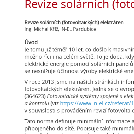
Revize solárních (fot
Revize solárních (fotovoltaických) elektráren
Ing. Michal Kříž, IN-EL Pardubice
Úvod
Je tomu již téměř 10 let, co došlo k masivní
možno říci i na celém světě. To je doba, kd
elektrické energie pomocí solárních panelů
se nesnižuje účinnost výroby elektrické ener
V roce 2013 jsme na našich stránkách info
fotovoltaických elektráren. Jedná se o evr
(364623)
Fotovoltaické systémy spojené s ele
a kontrolu
(viz
https://www.in-el.cz/referat
v souvislosti s prováděním revizí fotovoltai
Tato norma definuje minimální informace a 
připojeného do sítě. Popisuje také minimál