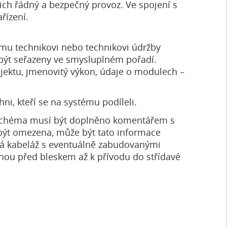
jich řádný a bezpečný provoz. Ve spojení s
řízení.
ímu technikovi nebo technikovi údržby
 být seřazeny ve smysluplném pořadí.
rojektu, jmenovitý výkon, údaje o modulech –
i, kteří se na systému podíleli.
o schéma musí být doplněno komentářem s
 být omezena, může být tato informace
ná kabeláž s eventuálně zabudovanými
u před bleskem až k přívodu do střídavé