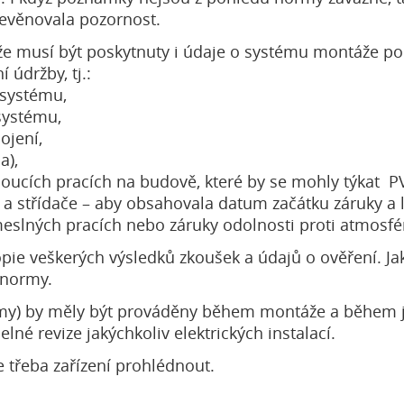
nevěnovala pozornost.
že musí být poskytnuty i údaje o systému montáže polí.
 údržby, tj.:
 systému,
systému,
ojení,
a),
udoucích pracích na budově, které by se mohly týkat PV
a střídače – aby obsahovala datum začátku záruky a lh
meslných pracích nebo záruky odolnosti proti atmosfé
 kopie veškerých výsledků zkoušek a údajů o ověření.
 normy.
ormy) by měly být prováděny během montáže a během 
lné revize jakýchkoliv elektrických instalací.
 třeba zařízení prohlédnout.