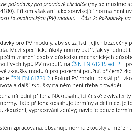
né požadavky pro proudové chrániče
(my se musíme sp
4180). Přitom však ani jako související norma není 
osti fotovoltaických (PV) modulů – Část 2: Požadavky na
avky pro PV moduly, aby se zajistil jejich bezpečný 
ta. Mezi specifické úkoly normy patří, jak vyhodnoti
ečím zranění osob v důsledku mechanických působení 
dnotlivých typů PV modulů na
ČSN EN 61215 ed. 2
– pr
ové zkoušky modulů pro pozemní použití, přičemž zko
odle
ČSN EN 61730-2
.) Pokud PV modul obstál při zk
vota a další zkoušky na něm není třeba provádět.
ena národní příloha NA obsahující české ekvivalenty
my. Tato příloha obsahuje termíny a definice, jejichž
ka, zkoušení, vypracování zprávy; navíc je pouze term
stém zpracována, obsahuje norma zkoušky a měření, 