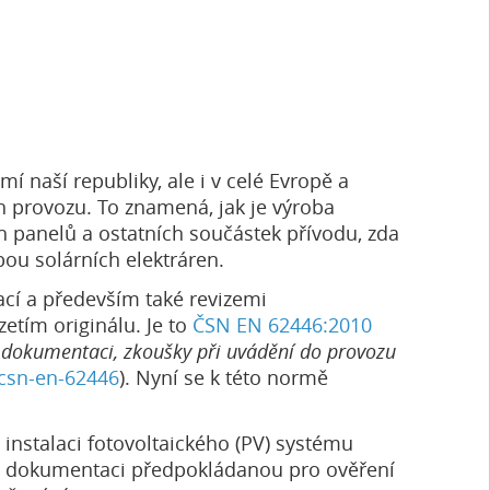
mí naší republiky, ale i v celé Evropě a
ch provozu. To znamená, jak je výroba
h panelů a ostatních součástek přívodu, zda
bou solárních elektráren.
cí a především také revizemi
etím originálu. Je to
ČSN EN 62446:2010
 dokumentaci, zkoušky při uvádění do provozu
-csn-en-62446
). Nyní se k této normě
instalaci fotovoltaického (PV) systému
a a dokumentaci předpokládanou pro ověření