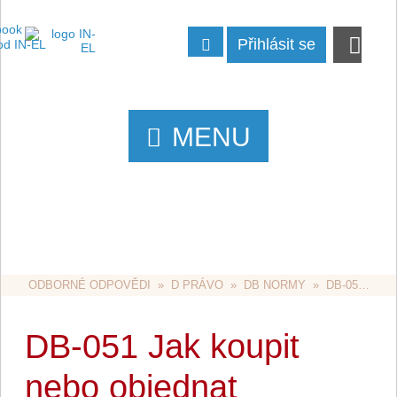
Přihlásit se
MENU
ODBORNÉ ODPOVĚDI
  »  
D PRÁVO
  »  
DB NORMY
  »  DB-051 JAK KOUPIT NEBO OBJEDNAT ZAHRANIČNÍ NORMY
DB-051 Jak koupit
nebo objednat