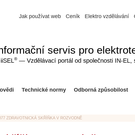
Jak používat web
Ceník
Elektro vzdělávání
nformační servis pro elektrot
®
iiSEL
— Vzdělávací portál od společnosti IN-EL, sp
ovědi
Technické normy
Odborná způsobilost
B-077 ZDRAVOTNICKÁ SKŘÍŇKA V ROZVODNĚ