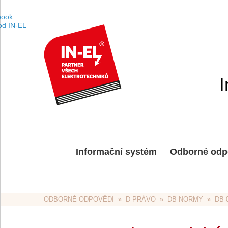
I
Informační systém
Odborné odp
ODBORNÉ ODPOVĚDI
  »  
D PRÁVO
  »  
DB NORMY
  »  D