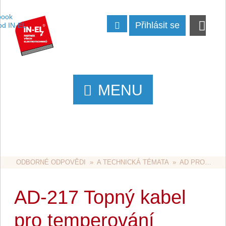
Přihlásit se
MENU
ODBORNÉ ODPOVĚDI
  »  
A TECHNICKÁ TÉMATA
  »  
AD PROSTŘEDÍ
AD-217 Topný kabel
pro temperování