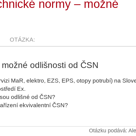
chnické normy – možné
 možné odlišnosti od ČSN
vizi MaR, elektro, EZS, EPS, otopy potrubí) na Slo
středí Ex.
 jsou odlišné od ČSN?
zařízení ekvivalentní ČSN?
Otázku podává: Al