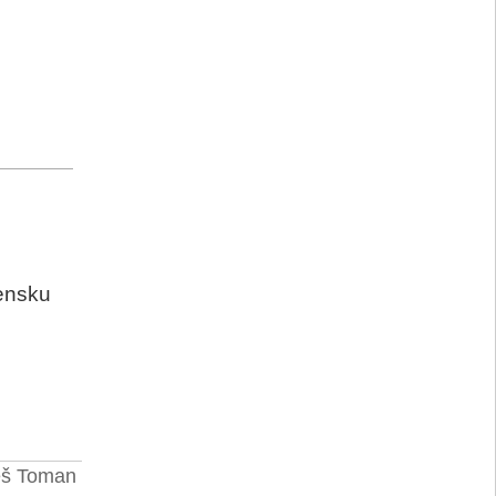
vensku
eš Toman