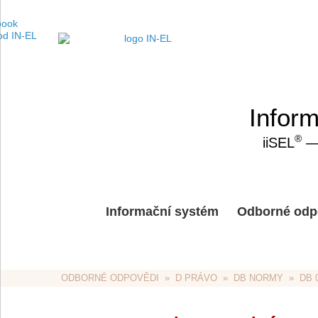
Inform
®
iiSEL
— 
Informační systém
Odborné odp
ODBORNÉ ODPOVĚDI
  »  
D PRÁVO
  »  
DB NORMY
  »  D