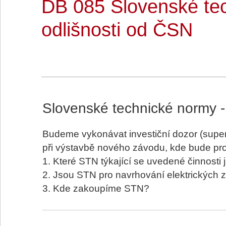
DB 085 Slovenské te
odlišnosti od ČSN
Slovenské technické normy -
Budeme vykonávat investiční dozor (super
při výstavbě nového závodu, kde bude pro
1. Které STN týkající se uvedené činnosti
2. Jsou STN pro navrhování elektrických 
3. Kde zakoupíme STN?