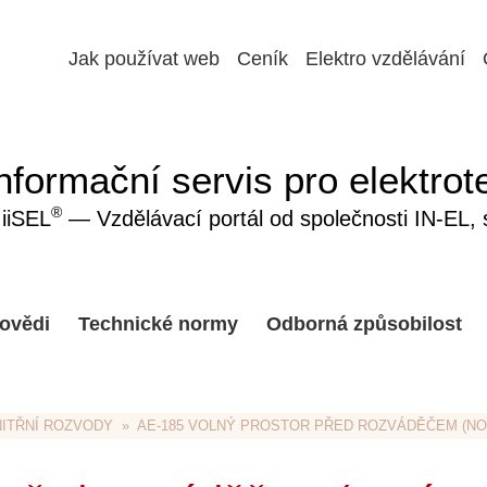
Jak používat web
Ceník
Elektro vzdělávání
nformační servis pro elektrot
®
iiSEL
— Vzdělávací portál od společnosti IN-EL, sp
ovědi
Technické normy
Odborná způsobilost
NITŘNÍ ROZVODY
  »  AE-185 VOLNÝ PROSTOR PŘED ROZVÁDĚČEM (NOV