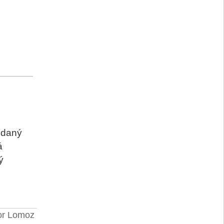
odaný
á
ý
tor Lomoz