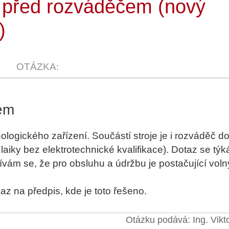
 před rozváděčem (nový
)
čem
ologického zařízení. Součástí stroje je i rozváděč d
laiky bez elektrotechnické kvalifikace). Dotaz se týk
ám se, že pro obsluhu a údržbu je postačující voln
az na předpis, kde je toto řešeno.
Otázku podává: Ing. Vik