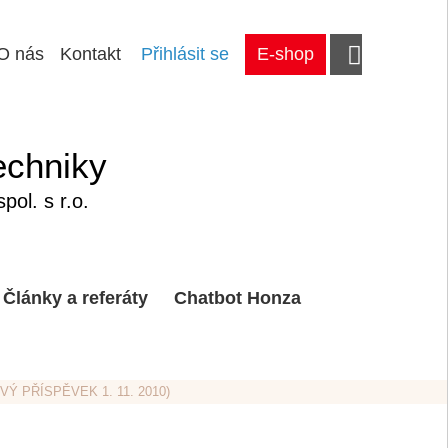
O nás
Kontakt
Přihlásit se
E-shop
echniky
ol. s r.o.
Články a referáty
Chatbot Honza
Ý PŘÍSPĚVEK 1. 11. 2010)