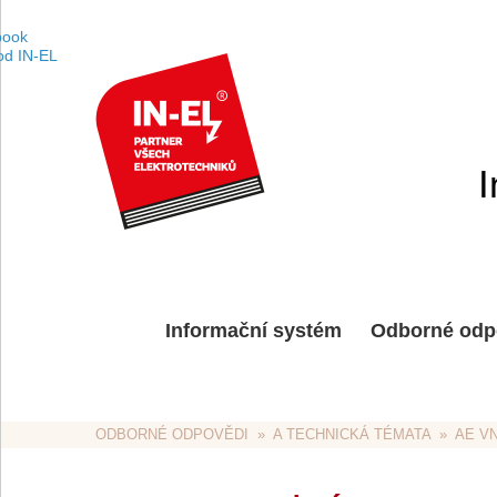
I
Informační systém
Odborné odp
ODBORNÉ ODPOVĚDI
  »  
A TECHNICKÁ TÉMATA
  »  
AE V