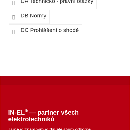
DA Technicko - právní otázky
DB Normy
DC Prohlášení o shodě
®
IN-EL
— partner všech
elektrotechniků
Jsme významným vydavatelstvím odborné