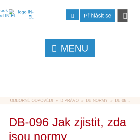
Přihlásit se
MENU
ODBORNÉ ODPOVĚDI
  »  
D PRÁVO
  »  
DB NORMY
  »  DB-096 JAK ZJISTIT, ZDA JSOU NORMY HARMONIZOVANÉ (POPŘ. URČENÉ)?
DB-096 Jak zjistit, zda
jsou normy