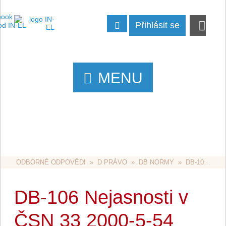
Přihlásit se
MENU
ODBORNÉ ODPOVĚDI
  »  
D PRÁVO
  »  
DB NORMY
  »  DB-106 NEJASNOSTI V ČSN 33 2000-5-54
DB-106 Nejasnosti v
ČSN 33 2000-5-54