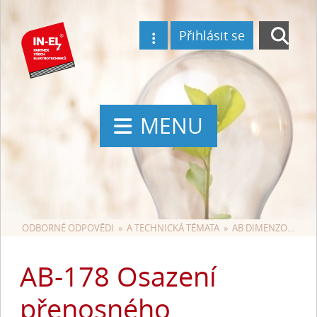
Přihlásit se
MENU
ODBORNÉ ODPOVĚDI
  »  
A TECHNICKÁ TÉMATA
  »  
AB DIMENZOVÁNÍ A JIŠTĚNÍ
AB-178 Osazení
přenosného