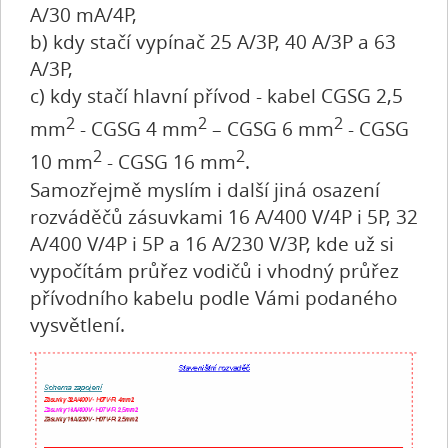
A/30 mA/4P,
b) kdy stačí vypínač 25 A/3P, 40 A/3P a 63
A/3P,
c) kdy stačí hlavní přívod - kabel CGSG 2,5
2
2
2
mm
- CGSG 4 mm
– CGSG 6 mm
- CGSG
2
2
10 mm
- CGSG 16 mm
.
Samozřejmě myslím i další jiná osazení
rozváděčů zásuvkami 16 A/400 V/4P i 5P, 32
A/400 V/4P i 5P a 16 A/230 V/3P, kde už si
vypočítám průřez vodičů i vhodný průřez
přívodního kabelu podle Vámi podaného
vysvětlení.