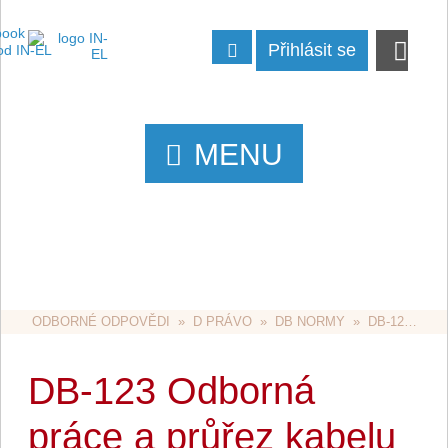
Přihlásit se
MENU
ODBORNÉ ODPOVĚDI
  »  
D PRÁVO
  »  
DB NORMY
  »  DB-123 ODBORNÁ PRÁCE A PRŮŘEZ KABELU
DB-123 Odborná
práce a průřez kabelu