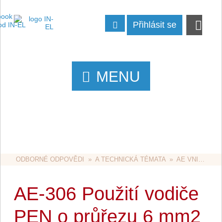
Přihlásit se
MENU
ODBORNÉ ODPOVĚDI
  »  
A TECHNICKÁ TÉMATA
  »  
AE VNITŘNÍ ROZVODY
AE-306 Použití vodiče
PEN o průřezu 6 mm2