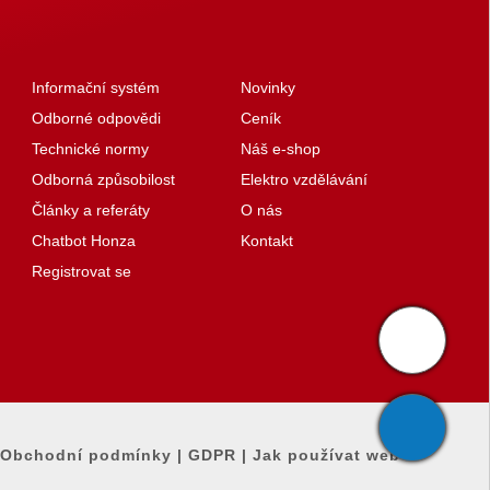
Informační systém
Novinky
Odborné odpovědi
Ceník
Technické normy
Náš e-shop
Odborná způsobilost
Elektro vzdělávání
Články a referáty
O nás
Chatbot Honza
Kontakt
Registrovat se
Obchodní podmínky
|
GDPR
|
Jak používat web