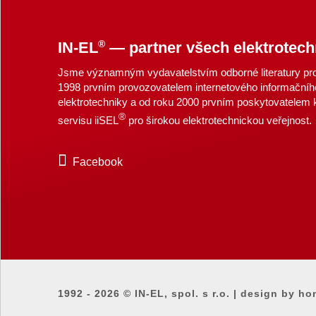
®
IN-EL
— partner všech elektrotech
Jsme významným vydavatelstvím odborné literatury pro 
1998 prvním provozovatelem internetového informačníh
elektrotechniky a od roku 2000 prvním poskytovatelem
®
servisu iiSEL
pro širokou elektrotechnickou veřejnost.
Facebook
1992 - 2026 ©
IN-EL, spol. s r.o.
|
design by ho