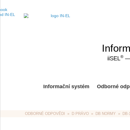
Inform
®
iiSEL
— 
Informační systém
Odborné odp
ODBORNÉ ODPOVĚDI
  »  
D PRÁVO
  »  
DB NORMY
  »  D