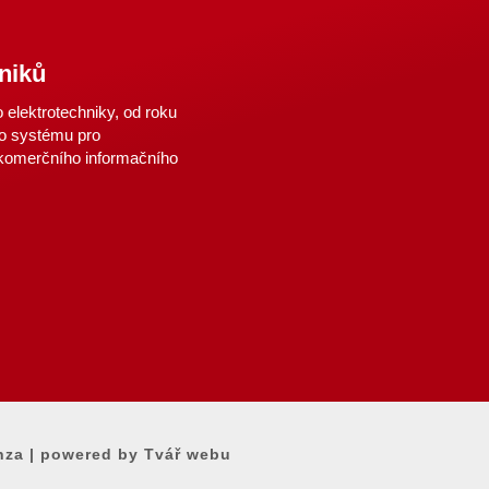
niků
elektrotechniky, od roku
o systému pro
 komerčního informačního
nza
|
powered by Tvář webu