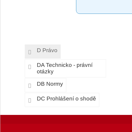
D Právo
DA Technicko - právní
otázky
DB Normy
DC Prohlášení o shodě