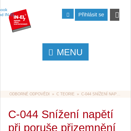
Přihlásit se
MENU
ODBORNÉ ODPOVĚDI
  »  
C TEORIE
  »  C-044 SNÍŽENÍ NAPĚTÍ PŘI PORUŠE PŘIZEMNĚNÍ OCHRANNÉHO VODIČE
C-044 Snížení napětí
při poruše přizemnění