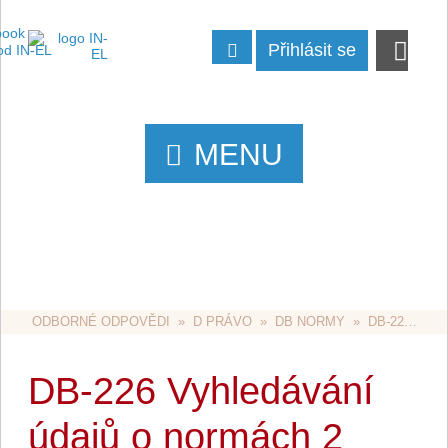
Přihlásit se
MENU
ODBORNÉ ODPOVĚDI
  »  
D PRÁVO
  »  
DB NORMY
  »  DB-226 VYHLEDÁVÁNÍ ÚDAJŮ O NORMÁCH 2
DB-226 Vyhledávání
údajů o normách 2