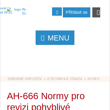
Přihlásit se
MENU
ODBORNÉ ODPOVĚDI
  »  
A TECHNICKÁ TÉMATA
  »  
AH REVIZE
  
AH-666 Normy pro
revizi pohyblivé