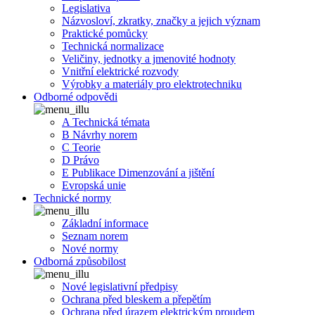
Legislativa
Názvosloví, zkratky, značky a jejich význam
Praktické pomůcky
Technická normalizace
Veličiny, jednotky a jmenovité hodnoty
Vnitřní elektrické rozvody
Výrobky a materiály pro elektrotechniku
Odborné odpovědi
A Technická témata
B Návrhy norem
C Teorie
D Právo
E Publikace Dimenzování a jištění
Evropská unie
Technické normy
Základní informace
Seznam norem
Nové normy
Odborná způsobilost
Nové legislativní předpisy
Ochrana před bleskem a přepětím
Ochrana před úrazem elektrickým proudem