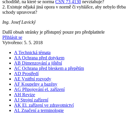
schodiště, na které se norma
ČSN 73 4130
nevztahuje?
2. Existuje nějaká jiná opora v normě či vyhlášce, aby nebylo třeba
schody upravovat?
Ing. Josef Lavický
Další obsah stránky je přístupný pouze pro předplatitele
Přihlásit se
Vytvořeno: 5. 5. 2018
A Technická témata
AA Ochrana před dotykem
AB Dimenzování a jištění
AC Ochrana před bleskem a přepětím
AD Prostředí
AE Vnitřní rozvody
AF Koupelny a bazény
AG Připojování el. zařízení
AH Revize
AJ Strojní zařízení
AK El. zařízení ve zdravotnictví
AL Značení a terminologie