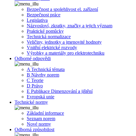
Bezpečnost a spolehlivost el. zařízení
Bezpečnost práce
Legislativa
Názvosloví, zkratky, značky a jejich význam
Praktické pomůcky
Technická normalizace
Veličiny, jednotky a jmenovité hodnoty
Vnitřní elektrické rozvody
Výrobky a materiály pro elektrotechniku
Odborné odpovědi
A Technická témata
B Návrhy norem
C Teorie
D Právo
E Publikace Dimenzování a jištění
Evropská unie
Technické normy
Základní informace
Seznam norem
Nové normy
Odborná způsobilost