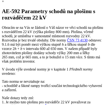
+
AE-592 Parametry schodů na plošinu s
rozváděčem 22 kV
Obracím se na Vás se žádostí o Váš názor ve věci schodů na plošinu
s rozváděčem 22 kV (výška plošiny 800 mm). Plošina, včetně
schodů, je umístěna v samostatné místnosti rozvodny 22 kV.
Rozvodna je bez trvalé obsluhy. Dle normy
ČSN 73 4130
odstavec
9.1.6 má být poměr mezi výškou stupně
h
a šířkou stupně
b
dle
vzorce 2
h
+
b
v intervalu 600 až 650 mm. V našem případě byly
zhotovitelem plošiny dodány schody výšky 200 mm a šířky
265 mm, což je 665 mm, a to je bohužel o 15 mm více. S tímto má
však problém investor.
V úvodu výše uvedené normy je v kapitole 1
Předmět normy
uvedeno:
Tato norma se nevztahuje na:
- schodiště a šikmé rampy tvořící součást technologického vybavení
a zařízení.
Naše dotazy tedy zní:
1. Je možno tuto plošinu pro rozváděče 22 kV považovat za