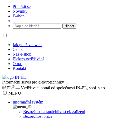
Přihlásit se
Novinky
E-shop
Jak používat web
Ceník
Náš e-shop
Elektro vzdělávání
O nás
Kontakt
Informační servis pro elektrotechniky
®
iiSEL
— Vzdělávací portál od společnosti IN-EL, spol. s r.o.
MENU
Informační systém
Bezpečnost a spolehlivost el. zařízení
Bezpečnost práce