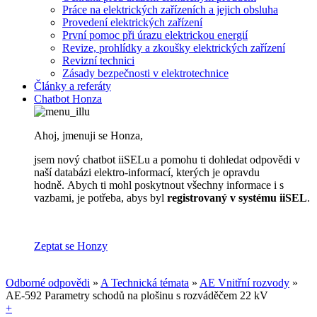
Práce na elektrických zařízeních a jejich obsluha
Provedení elektrických zařízení
První pomoc při úrazu elektrickou energií
Revize, prohlídky a zkoušky elektrických zařízení
Revizní technici
Zásady bezpečnosti v elektrotechnice
Články a referáty
Chatbot Honza
Ahoj, jmenuji se Honza,
jsem nový chatbot iiSELu a pomohu ti dohledat odpovědi v
naší databázi elektro-informací, kterých je opravdu
hodně. Abych ti mohl poskytnout všechny informace i s
vazbami, je potřeba, abys byl
registrovaný v systému iiSEL
.
Zeptat se Honzy
Odborné odpovědi
»
A Technická témata
»
AE Vnitřní rozvody
»
AE-592 Parametry schodů na plošinu s rozváděčem 22 kV
+