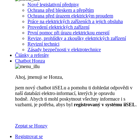
Nové legislativní předpisy
Ochrana před bleskem a přepětím
Ochrana před úrazem elektrickým proudem
Práce na elektrických zařízeních a jejich obsluha
Provedení elektrických zařízení
První pomoc při úrazu elektrickou energií
Revize, prohlídky a zkoušky elektrických zařízení
Revizní technici
Zásady bezpečnosti v elektrotechnice
Články a referáty
Chatbot Honza
Ahoj, jmenuji se Honza,
jsem nový chatbot iiSELu a pomohu ti dohledat odpovědi v
naší databázi elektro-informací, kterých je opravdu
hodně. Abych ti mohl poskytnout všechny informace i s
vazbami, je potřeba, abys byl
registrovaný v systému iiSEL
.
Zeptat se Honzy
Registrovat se