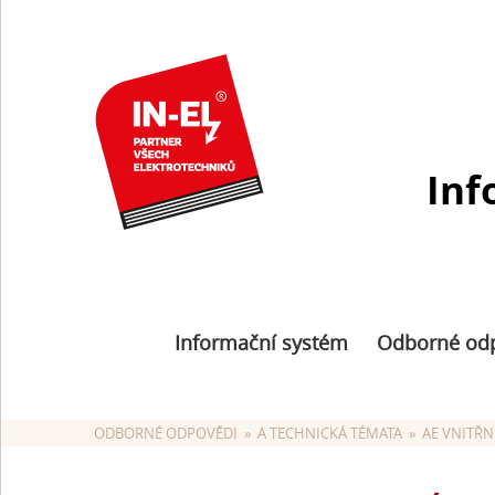
Inf
Informační systém
Odborné od
ODBORNÉ ODPOVĚDI
  »  
A TECHNICKÁ TÉMATA
  »  
AE VNITŘN