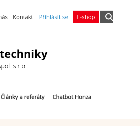
nás
Kontakt
Přihlásit se
E-shop
otechniky
ol. s r.o.
Články a referáty
Chatbot Honza