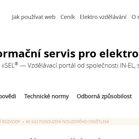
Jak používat web
Ceník
Elektro vzdělávání
O 
ormační servis pro elektr
®
iiSEL
— Vzdělávací portál od společnosti IN-EL, sp
povědi
Technické normy
Odborná způsobilost
Í ROZVODY
  »  AE-632 POSOUZENÍ NOUZOVÉHO OSVĚTLENÍ