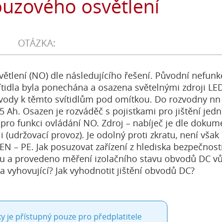
uzového osvětlení
ětlení (NO) dle následujícího řešení. Původní nefun
tidla byla ponechána a osazena světelnými zdroji LE
vody k těmto svítidlům pod omítkou. Do rozvodny nn 
5 Ah. Osazen je rozváděč s pojistkami pro jištění jedn
pro funkci ovládání NO. Zdroj – nabíječ je dle dokum
i (udržovací provoz). Je odolný proti zkratu, není však
N – PE. Jak posuzovat zařízení z hlediska bezpečnost
tu a provedeno měření izolačního stavu obvodů DC v
a vyhovující? Jak vyhodnotit jištění obvodů DC?
y je přístupný pouze pro předplatitele