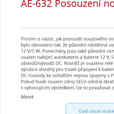
AE-632 Posouzení no
Prosím o názor, jak posoudit nouzového osv
bylo obnoveno tak, že původní nástěnná sví
12 V/5 W. Ponechány jsou také původní roz
osazen nabíječ autobaterie a baterie 12 V, 5
obvodů/vývodů DC. Rovněž je osazeno relé 
výrobce vhodný pro trvalé připojení k bateri
DC rozvody ke svítidlům nejsou spojeny s PE
Pokud bude osazen zdroj SELV odolný zkra
s vyhovujícím výsledkem, lze to považovat z
Marek
Další obsah stránk