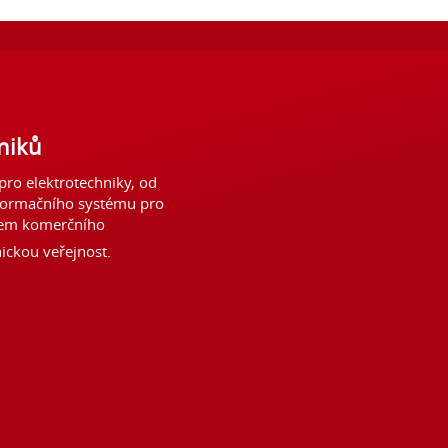
niků
ro elektrotechniky, od
formačního systému pro
lem komerčního
ickou veřejnost.