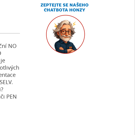
kční NO
D
je
otlivých
entace
 SELV.
i?
ůči PEN