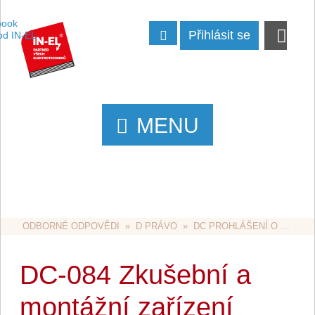
Přihlásit se
MENU
ODBORNÉ ODPOVĚDI
  »  
D PRÁVO
  »  
DC PROHLÁŠENÍ O SHODĚ
DC-084 Zkušební a
montážní zařízení