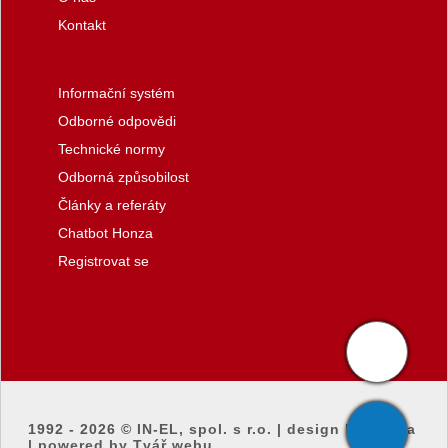
Kontakt
Informační systém
Odborné odpovědi
Technické normy
Odborná způsobilost
Články a referáty
Chatbot Honza
Registrovat se
1992 - 2026 ©
IN-EL, spol. s r.o.
|
design by honza
|
powered by Tvář webu