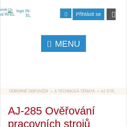
Přihlásit se
MENU
ODBORNÉ ODPOVĚDI
  »  
A TECHNICKÁ TÉMATA
  »  
AJ STROJNÍ ZAŘÍZENÍ
AJ-285 Ověřování
pracovních strojů