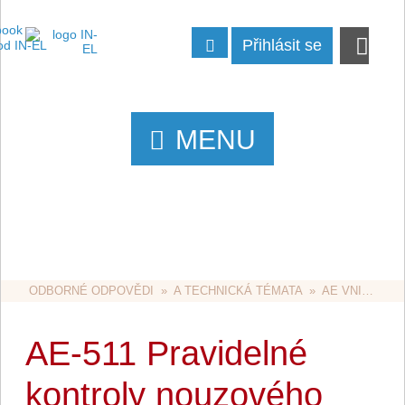
Přihlásit se
MENU
ODBORNÉ ODPOVĚDI
  »  
A TECHNICKÁ TÉMATA
  »  
AE VNITŘNÍ ROZVODY
AE-511 Pravidelné
kontroly nouzového