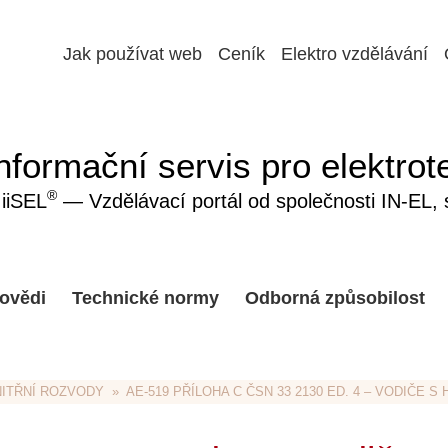
Jak používat web
Ceník
Elektro vzdělávání
nformační servis pro elektrot
®
iiSEL
— Vzdělávací portál od společnosti IN-EL, sp
ovědi
Technické normy
Odborná způsobilost
NITŘNÍ ROZVODY
  »  AE-519 PŘÍLOHA C ČSN 33 2130 ED. 4 – VODIČE S