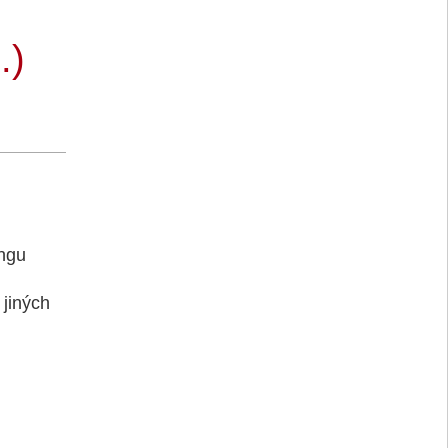
.)
ingu
jiných