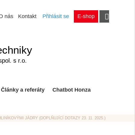
O nás
Kontakt
Přihlásit se
E-shop
echniky
ol. s r.o.
Články a referáty
Chatbot Honza
 HLINÍKOVÝMI JÁDRY (DOPLŇUJÍCÍ DOTAZY 23. 11. 2025.)