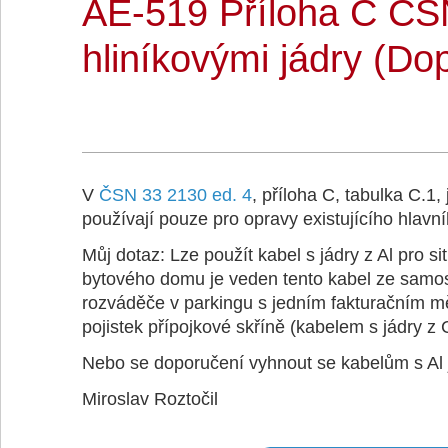
AE-519 Příloha C ČSN
hliníkovými jádry (Dop
V
ČSN 33 2130 ed. 4
, příloha C, tabulka C.1,
používají pouze pro opravy existujícího hlav
Můj dotaz: Lze použít kabel s jádry z Al pro 
bytového domu je veden tento kabel ze samos
rozváděče v parkingu s jedním fakturačním m
pojistek přípojkové skříně (kabelem s jádry z 
Nebo se doporučení vyhnout se kabelům s Al j
Miroslav Roztočil