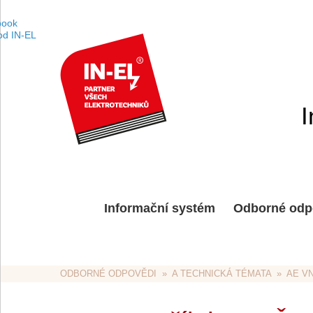
I
Informační systém
Odborné odp
ODBORNÉ ODPOVĚDI
  »  
A TECHNICKÁ TÉMATA
  »  
AE V