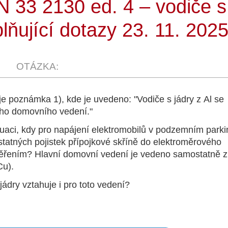
 33 2130 ed. 4 – vodiče s
lňující dotazy 23. 11. 2025
 je poznámka 1), kde je uvedeno: "Vodiče s jádry z Al se
ního domovního vedení."
situaci, kdy pro napájení elektromobilů v podzemním park
tatných pojistek přípojkové skříně do elektroměrového
ěřením? Hlavní domovní vedení je vedeno samostatně z 
Cu).
ádry vztahuje i pro toto vedení?