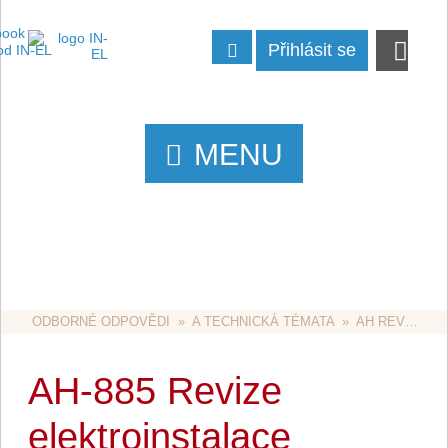
Přihlásit se
MENU
ODBORNÉ ODPOVĚDI
  »  
A TECHNICKÁ TÉMATA
  »  
AH REVIZE
  
AH-885 Revize
elektroinstalace