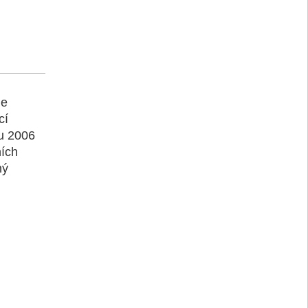
le
cí
ku 2006
ních
ný