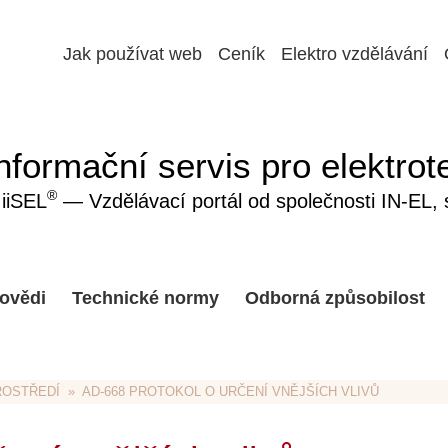
Jak používat web
Ceník
Elektro vzdělávání
nformační servis pro elektrot
®
iiSEL
— Vzdělávací portál od společnosti IN-EL, sp
ovědi
Technické normy
Odborná způsobilost
ROSTŘEDÍ
  »  AD-668 PROTOKOL O URČENÍ VNĚJŠÍCH VLIVŮ