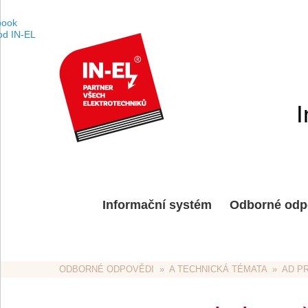
I
Informační systém
Odborné odp
ODBORNÉ ODPOVĚDI
  »  
A TECHNICKÁ TÉMATA
  »  
AD P