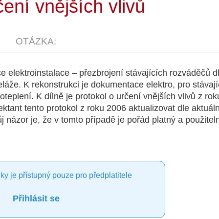
ení vnějších vlivů
e elektroinstalace – přezbrojení stávajících rozváděčů d
že. K rekonstrukci je dokumentace elektro, pro stávají
eplení. K dílně je protokol o určení vnějších vlivů z ro
ktant tento protokol z roku 2006 aktualizovat dle aktuál
názor je, že v tomto případě je pořád platný a použitel
ky je přístupný pouze pro předplatitele
Přihlásit se