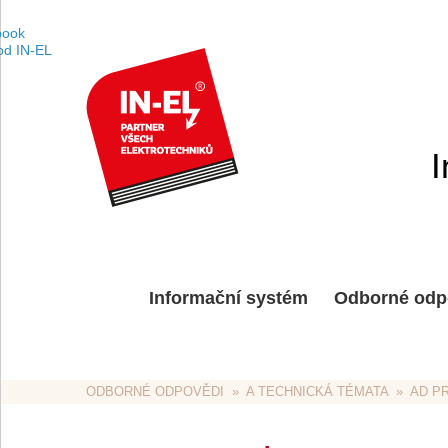
I
Informační systém
Odborné odp
ODBORNÉ ODPOVĚDI
  »  
A TECHNICKÁ TÉMATA
  »  
AD P