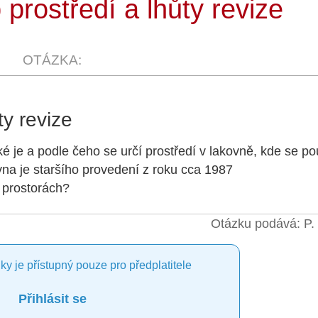
prostředí a lhůty revize
ty revize
é je a podle čeho se určí prostředí v lakovně, kde se po
na je staršího provedení z roku cca 1987
o prostorách?
Otázku podává: P.
ky je přístupný pouze pro předplatitele
Přihlásit se