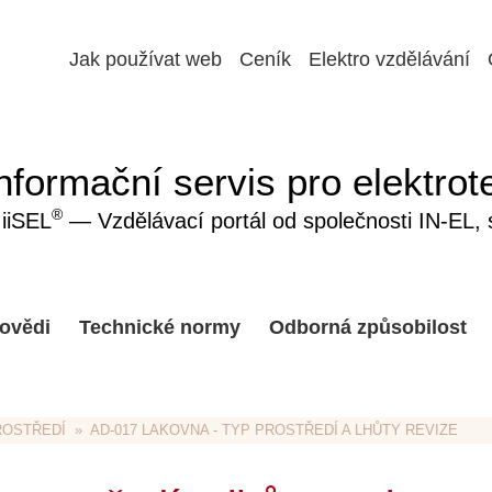
Jak používat web
Ceník
Elektro vzdělávání
nformační servis pro elektrot
®
iiSEL
— Vzdělávací portál od společnosti IN-EL, sp
ovědi
Technické normy
Odborná způsobilost
ROSTŘEDÍ
  »  AD-017 LAKOVNA - TYP PROSTŘEDÍ A LHŮTY REVIZE