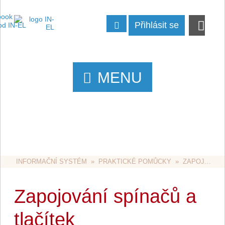
Přihlásit se
MENU
INFORMAČNÍ SYSTÉM
  »  
PRAKTICKÉ POMŮCKY
  »  ZAPOJOVÁNÍ SPÍNAČŮ A TLAČÍTEK
Zapojování spínačů a
tlačítek