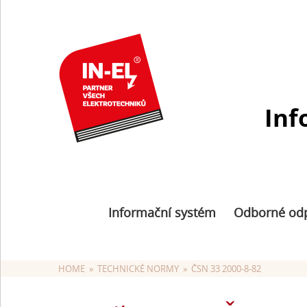
Inf
Informační systém
Odborné od
HOME
  »  
TECHNICKÉ NORMY
  »  ČSN 33 2000-8-82