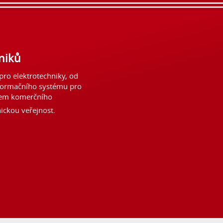
niků
ro elektrotechniky, od
formačního systému pro
lem komerčního
ickou veřejnost.