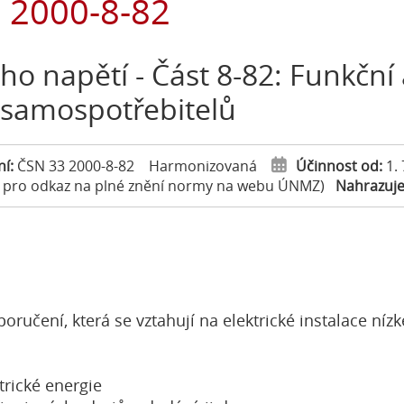
 2000-8-82
ého napětí - Část 8-82: Funkční 
í samospotřebitelů
ní:
ČSN 33 2000-8-82
Harmonizovaná
Účinnost od:
1.
e pro odkaz na plné znění normy na webu ÚNMZ)
Nahrazuj
oručení, která se vztahují na elektrické instalace ní
trické energie