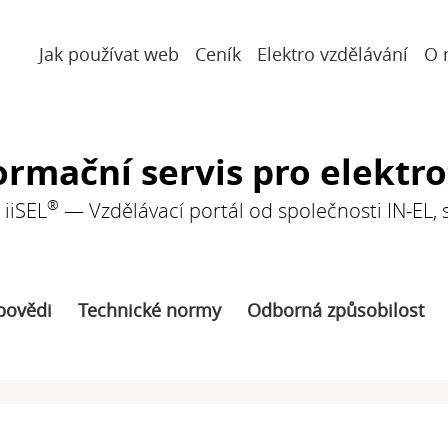
Jak používat web
Ceník
Elektro vzdělávání
O 
ormační servis pro elektr
®
iiSEL
— Vzdělávací portál od společnosti IN-EL, sp
povědi
Technické normy
Odborná způsobilost