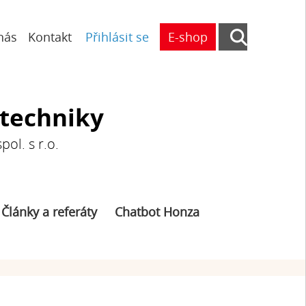
nás
Kontakt
Přihlásit se
E-shop
otechniky
ol. s r.o.
Články a referáty
Chatbot Honza