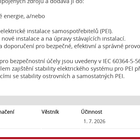
řipojených zdrojů a dodává ji do:
é energie, a/nebo
 elektrické instalace samospotřebitelů (PEI).
nové instalace a na úpravy stávajících instalací.
doporučení pro bezpečné, efektivní a správné provozov
ro bezpečnostní účely jsou uvedeny v IEC 60364-5-56
elem zajištění stability elektrického systému pro PEI př
ími se stability ostrovních a samostatných PEI.
načení
Věstník
Účinnost
1
1. 7. 2026