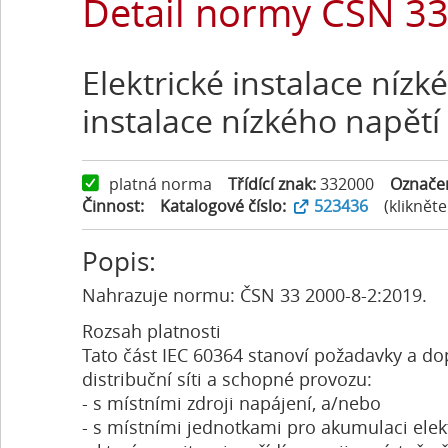
Detail normy ČSN 33
Elektrické instalace nízk
instalace nízkého napět
platná norma
Třídící znak:
332000
Označe
Činnost:
Katalogové číslo:
523436
(kliknět
Popis:
Nahrazuje normu: ČSN 33 2000-8-2:2019.
Rozsah platnosti
Tato část IEC 60364 stanoví požadavky a dop
distribuční síti a schopné provozu:
- s místními zdroji napájení, a/nebo
- s místními jednotkami pro akumulaci elek