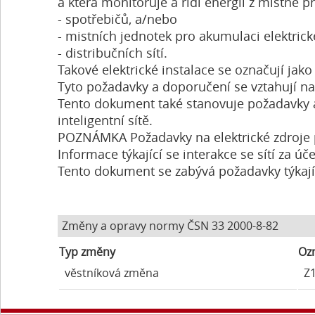
a která monitoruje a řídí energii z místně p
- spotřebičů, a/nebo
- mistních jednotek pro akumulaci elektrick
- distribučních sítí.
Takové elektrické instalace se označují jako
Tyto požadavky a doporučení se vztahují na 
Tento dokument také stanovuje požadavky a 
inteligentní sítě.
POZNÁMKA Požadavky na elektrické zdroje p
Informace týkající se interakce se sítí za úč
Tento dokument se zabývá požadavky týkajíc
Změny a opravy normy ČSN 33 2000-8-82
Typ změny
Oz
věstníková změna
Z