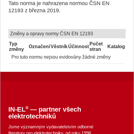
Tato norma je nahrazena normou ČSN EN
12193 z března 2019.
Změny a opravy normy ČSN EN 12193
Typ
Počet
Označení
Věstník
Účinnost
Katalog
změny
stran
Pro tuto normu nejsou evidovány žádné změny
®
IN-EL
— partner všech
elektrotechniků
Jsme významným vydavatelstvím odborné
literatury pro elektrotechniky, od roku 1998