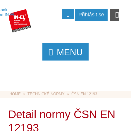
Přihlásit se
MENU
HOME
  »  
TECHNICKÉ NORMY
  »  ČSN EN 12193
Detail normy ČSN EN
12193