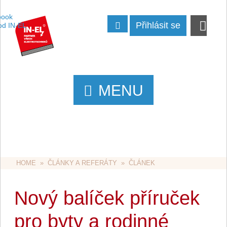
Přihlásit se
MENU
HOME
  »  
ČLÁNKY A REFERÁTY
  »  ČLÁNEK
Nový balíček příruček
pro byty a rodinné