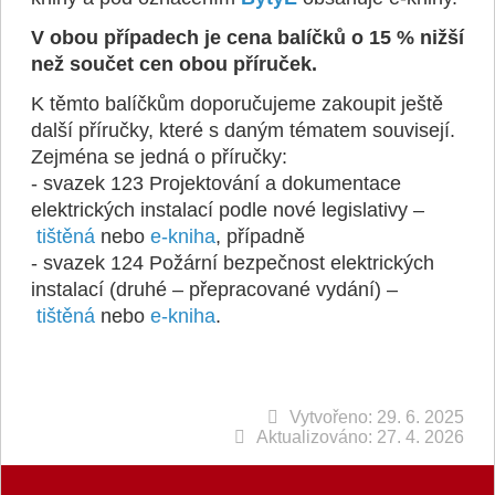
V obou případech je cena balíčků o 15 % nižší
než součet cen obou příruček.
K těmto balíčkům doporučujeme zakoupit ještě
další příručky, které s daným tématem souvisejí.
Zejména se jedná o příručky:
- svazek 123 Projektování a dokumentace
elektrických instalací podle nové legislativy –
tištěná
nebo
e-kniha
, případně
- svazek 124 Požární bezpečnost elektrických
instalací (druhé – přepracované vydání) –
tištěná
nebo
e-kniha
.
Vytvořeno: 29. 6. 2025
Aktualizováno: 27. 4. 2026