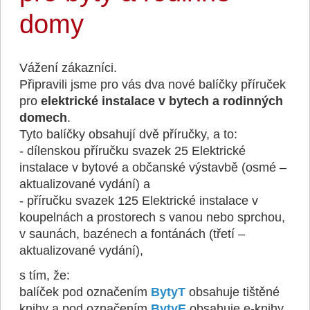
domy
Vážení zákazníci.
Připravili jsme pro vás dva nové balíčky příruček
pro
elektrické instalace v bytech a rodinných
domech
.
Tyto balíčky obsahují dvě příručky, a to:
- dílenskou příručku svazek 25
Elektrické
instalace v bytové a občanské výstavbě (osmé –
aktualizované vydání)
a
- příručku svazek 125
Elektrické instalace v
koupelnách a prostorech s vanou nebo sprchou,
v saunách, bazénech a fontánách (třetí –
aktualizované vydání)
,
s tím, že:
balíček pod označením
BytyT
obsahuje tištěné
knihy a pod označením
BytyE
obsahuje e-knihy.