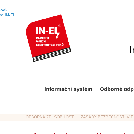
I
Informační systém
Odborné odp
ODBORNÁ ZPŮSOBILOST
  »  ZÁSADY BEZPEČNOSTI V 