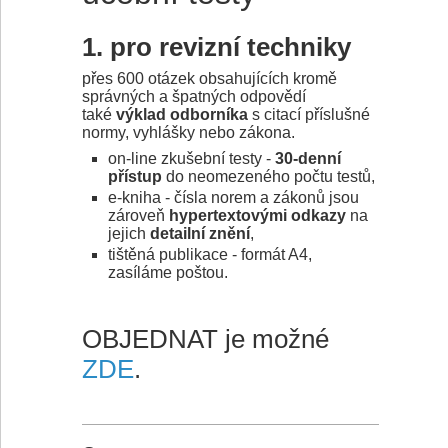
1. pro revizní techniky
přes 600 otázek obsahujících kromě
správných a špatných odpovědí
také
výklad
odborníka
s citací příslušné
normy, vyhlášky nebo zákona.
on-line zkušební testy -
30-denní
přístup
do neomezeného počtu testů,
e-kniha - čísla norem a zákonů jsou
zároveň
hypertextovými odkazy
na
jejich
detailní znění
,
tištěná publikace - formát A4,
zasíláme poštou.
OBJEDNAT je možné
ZDE
.