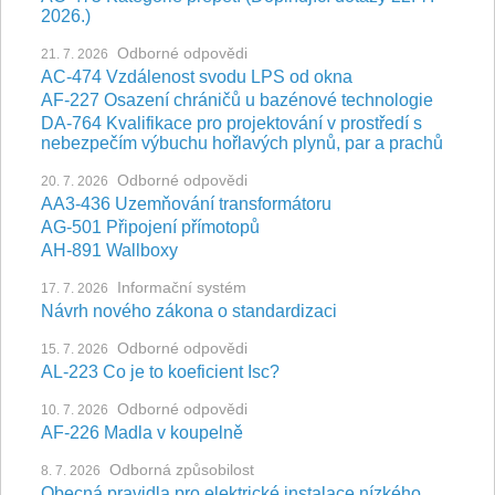
2026.)
Odborné odpovědi
21. 7. 2026
AC-474 Vzdálenost svodu LPS od okna
AF-227 Osazení chráničů u bazénové technologie
DA-764 Kvalifikace pro projektování v prostředí s
nebezpečím výbuchu hořlavých plynů, par a prachů
Odborné odpovědi
20. 7. 2026
AA3-436 Uzemňování transformátoru
AG-501 Připojení přímotopů
AH-891 Wallboxy
Informační systém
17. 7. 2026
Návrh nového zákona o standardizaci
Odborné odpovědi
15. 7. 2026
AL-223 Co je to koeficient Isc?
Odborné odpovědi
10. 7. 2026
AF-226 Madla v koupelně
Odborná způsobilost
8. 7. 2026
Obecná pravidla pro elektrické instalace nízkého