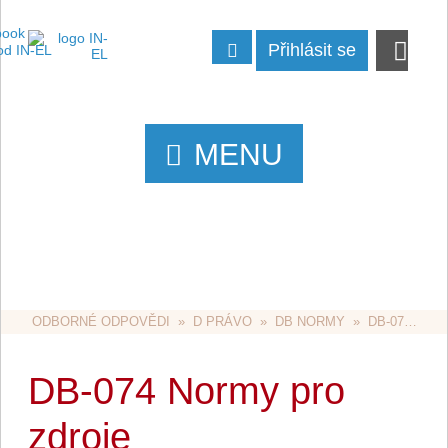
Přihlásit se
MENU
ODBORNÉ ODPOVĚDI
  »  
D PRÁVO
  »  
DB NORMY
  »  DB-074 NORMY PRO ZDROJE NEPŘERUŠOVANÉHO NAPÁJENÍ (UPS)
DB-074 Normy pro
zdroje