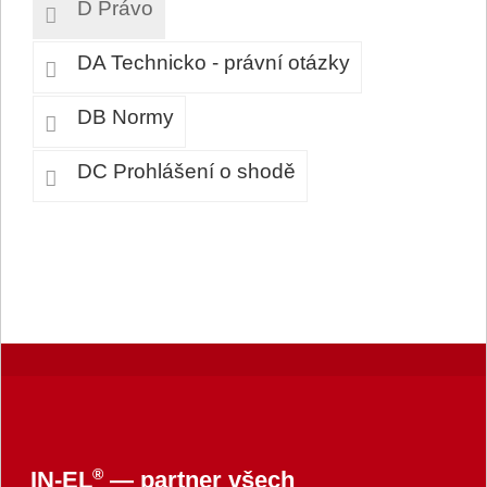
D Právo
DA Technicko - právní otázky
DB Normy
DC Prohlášení o shodě
®
IN-EL
— partner všech