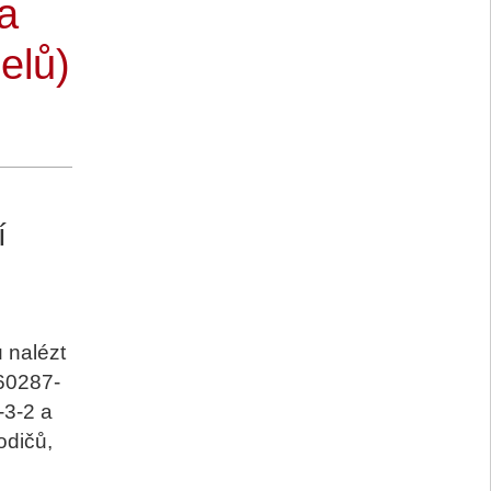
a
elů)
í
 nalézt
 60287-
-3-2 a
odičů,