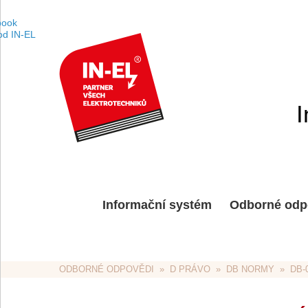
I
Informační systém
Odborné odp
ODBORNÉ ODPOVĚDI
  »  
D PRÁVO
  »  
DB NORMY
  »  D