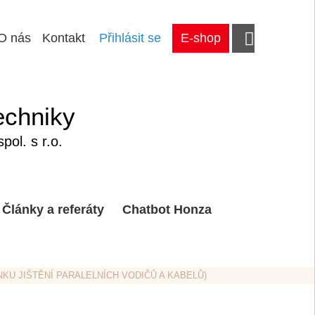
O nás
Kontakt
Přihlásit se
E-shop
echniky
ol. s r.o.
Články a referáty
Chatbot Honza
NKU JIŠTĚNÍ PARALELNÍCH VODIČŮ A KABELŮ)