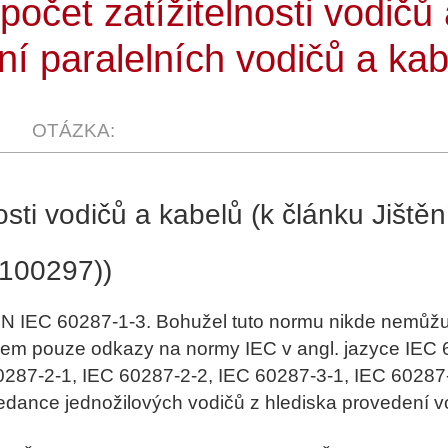
čet zatížitelnosti vodičů 
ní paralelních vodičů a kab
sti vodičů a kabelů (k článku Jištěn
(100297))
N IEC 60287-1-3. Bohužel tuto normu nikde nemůžu
 jsem pouze odkazy na normy IEC v angl. jazyce IEC
0287-2-1, IEC 60287-2-2, IEC 60287-3-1, IEC 60287
edance jednožilových vodičů z hlediska provedení v