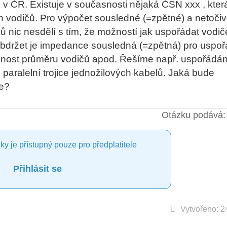
v ČR. Existuje v současnosti nějaká ČSN xxx , kter
 vodičů. Pro výpočet sousledné (=zpětné) a netoči
 nic nesdělí s tím, že možností jak uspořádat vodič
držet je impedance sousledná (=zpětná) pro uspoř
enost průměru vodičů apod. Řešíme např. uspořádán
 paralelní trojice jednožilových kabelů. Jaká bude
e?
Otázku podává: 
ky je přístupný pouze pro předplatitele
Přihlásit se
Vytvořeno: 2