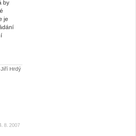
á by
vé
e je
ádání
í
Jiří Hrdý
4. 8. 2007