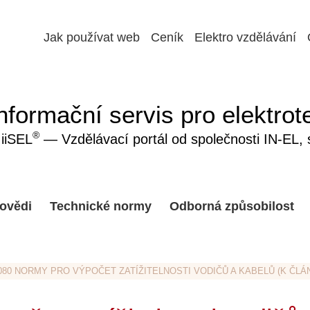
Jak používat web
Ceník
Elektro vzdělávání
nformační servis pro elektrot
®
iiSEL
— Vzdělávací portál od společnosti IN-EL, sp
ovědi
Technické normy
Odborná způsobilost
B-080 NORMY PRO VÝPOČET ZATÍŽITELNOSTI VODIČŮ A KABELŮ (K ČLÁ