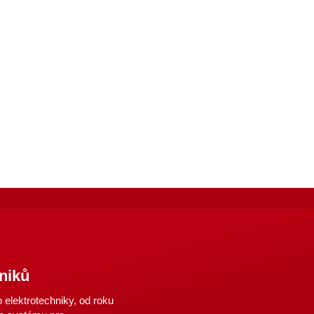
niků
elektrotechniky, od roku