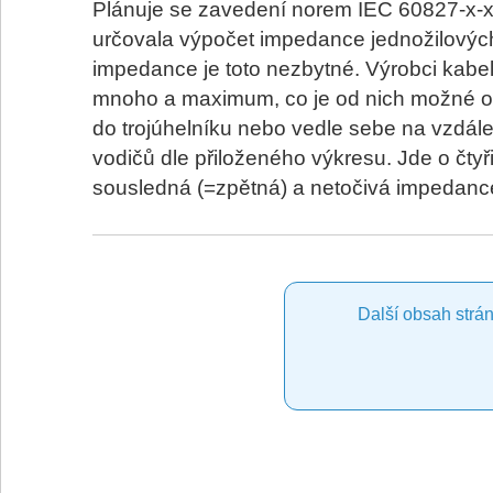
Plánuje se zavedení norem IEC 60827-x-x 
určovala výpočet impedance jednožilových
impedance je toto nezbytné. Výrobci kabelů
mnoho a maximum, co je od nich možné ob
do trojúhelníku nebo vedle sebe na vzdál
vodičů dle přiloženého výkresu. Jde o čtyři
sousledná (=zpětná) a netočivá impedanc
Další obsah strán