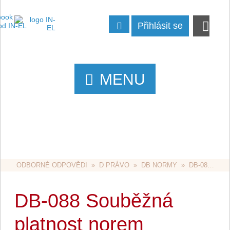
Přihlásit se
MENU
ODBORNÉ ODPOVĚDI
  »  
D PRÁVO
  »  
DB NORMY
  »  DB-088 SOUBĚŽNÁ PLATNOST NOREM
DB-088 Souběžná
platnost norem