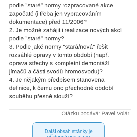
podle "staré" normy rozpracované akce
započaté (i třeba jen vypracováním
dokumentace) před 11/2006?
2. Je možné zahájit i realizace nových akcí
podle "staré" normy?
3. Podle jaké normy "stará/nová" řešit
rozsáhlé opravy v tomto období (např.
oprava střechy s kompletní demontáží
jímačů a části svodů hromosvodu)?
4. Je nějakým předpisem stanovena
definice, k čemu ono přechodné období
souběhu přesně slouží?
Otázku podává: Pavel Volár
Další obsah stránky je
přístupný pouze pro