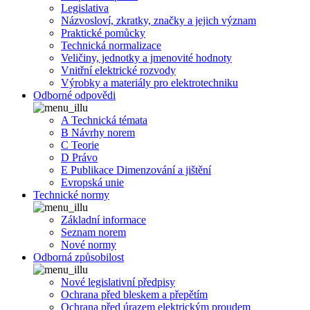
Legislativa
Názvosloví, zkratky, značky a jejich význam
Praktické pomůcky
Technická normalizace
Veličiny, jednotky a jmenovité hodnoty
Vnitřní elektrické rozvody
Výrobky a materiály pro elektrotechniku
Odborné odpovědi
A Technická témata
B Návrhy norem
C Teorie
D Právo
E Publikace Dimenzování a jištění
Evropská unie
Technické normy
Základní informace
Seznam norem
Nové normy
Odborná způsobilost
Nové legislativní předpisy
Ochrana před bleskem a přepětím
Ochrana před úrazem elektrickým proudem