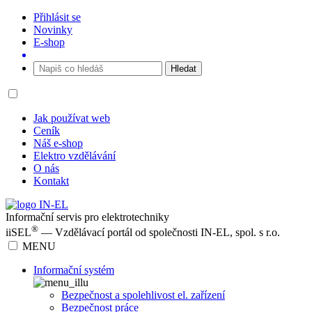
Přihlásit se
Novinky
E-shop
Jak používat web
Ceník
Náš e-shop
Elektro vzdělávání
O nás
Kontakt
Informační servis pro elektrotechniky
®
iiSEL
— Vzdělávací portál od společnosti IN-EL, spol. s r.o.
MENU
Informační systém
Bezpečnost a spolehlivost el. zařízení
Bezpečnost práce