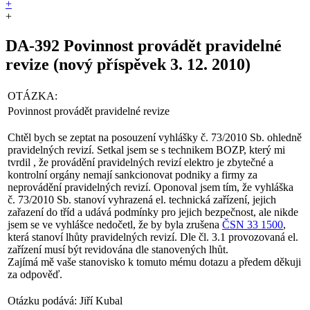
+
+
DA-392 Povinnost provádět pravidelné
revize (nový příspěvek 3. 12. 2010)
OTÁZKA:
Povinnost provádět pravidelné revize
Chtěl bych se zeptat na posouzení vyhlášky č. 73/2010 Sb. ohledně
pravidelných revizí. Setkal jsem se s technikem BOZP, který mi
tvrdil , že provádění pravidelných revizí elektro je zbytečné a
kontrolní orgány nemají sankcionovat podniky a firmy za
neprovádění pravidelných revizí. Oponoval jsem tím, že vyhláška
č. 73/2010 Sb. stanoví vyhrazená el. technická zařízení, jejich
zařazení do tříd a udává podmínky pro jejich bezpečnost, ale nikde
jsem se ve vyhlášce nedočetl, že by byla zrušena
ČSN 33 1500
,
která stanoví lhůty pravidelných revizí. Dle čl. 3.1 provozovaná el.
zařízení musí být revidována dle stanovených lhůt.
Zajímá mě vaše stanovisko k tomuto mému dotazu a předem děkuji
za odpověď.
Otázku podává: Jiří Kubal