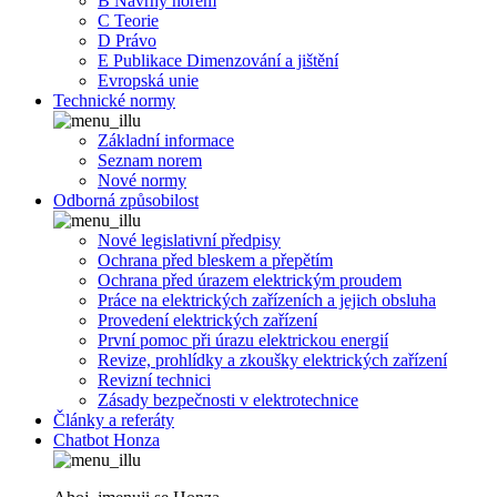
B Návrhy norem
C Teorie
D Právo
E Publikace Dimenzování a jištění
Evropská unie
Technické normy
Základní informace
Seznam norem
Nové normy
Odborná způsobilost
Nové legislativní předpisy
Ochrana před bleskem a přepětím
Ochrana před úrazem elektrickým proudem
Práce na elektrických zařízeních a jejich obsluha
Provedení elektrických zařízení
První pomoc při úrazu elektrickou energií
Revize, prohlídky a zkoušky elektrických zařízení
Revizní technici
Zásady bezpečnosti v elektrotechnice
Články a referáty
Chatbot Honza