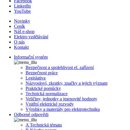
Facebook
LinkedIn
YouTube
Novinky
Ceník
Náš e-shop
Elektro vzdělávání
O nás
Kontakt
Informační systém
Bezpečnost a spolehlivost el. zařízení
Bezpečnost práce
Legislativa
Názvosloví, zkratky, značky a jejich význam
Praktické pomůcky
Technická normalizace
Veličiny, jednotky a jmenovité hodnoty
Vnitřní elektrické rozvody
Výrobky a materiály pro elektrotechniku
Odborné odpovědi
A Technická témata