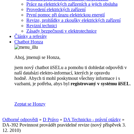
Práce na elektrických zařízeních a jejich obsluha
Provedení elektrických zařízení
První pomoc při úrazu elektrickou energií
Revize, prohlídky a zkoušky elektrických zařízení
Revizní technici
Zásady bezpečnosti v elektrotechnice
Články a referáty
Chatbot Honza
Ahoj, jmenuji se Honza,
jsem nový chatbot iiSELu a pomohu ti dohledat odpovědi v
naší databázi elektro-informací, kterých je opravdu
hodně. Abych ti mohl poskytnout všechny informace i s
vazbami, je potřeba, abys byl
registrovaný v systému iiSEL
.
Zeptat se Honzy
Odborné odpovědi
»
D Právo
»
DA Technicko - právní otázky
»
DA-392 Povinnost provádět pravidelné revize (nový příspěvek 3.
12. 2010)