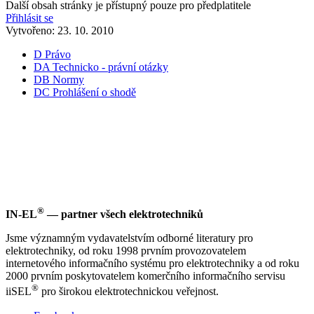
Další obsah stránky je přístupný pouze pro předplatitele
Přihlásit se
Vytvořeno: 23. 10. 2010
D Právo
DA Technicko - právní otázky
DB Normy
DC Prohlášení o shodě
®
IN-EL
— partner všech elektrotechniků
Jsme významným vydavatelstvím odborné literatury pro
elektrotechniky, od roku 1998 prvním provozovatelem
internetového informačního systému pro elektrotechniky a od roku
2000 prvním poskytovatelem komerčního informačního servisu
®
iiSEL
pro širokou elektrotechnickou veřejnost.