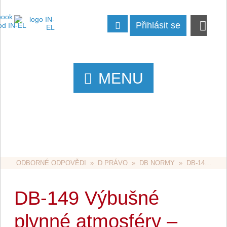
Přihlásit se
MENU
ODBORNÉ ODPOVĚDI
  »  
D PRÁVO
  »  
DB NORMY
  »  DB-149 VÝBUŠNÉ PLYNNÉ ATMOSFÉRY – VÝBĚR A INSTALACE
DB-149 Výbušné
plynné atmosféry –