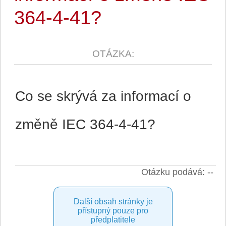
364-4-41?
Co se skrývá za informací o
změně IEC 364-4-41?
Otázku podává: --
Další obsah stránky je
přístupný pouze pro
předplatitele