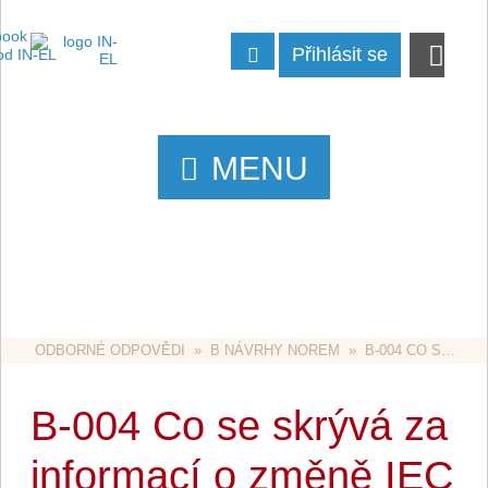
Přihlásit se
MENU
ODBORNÉ ODPOVĚDI
  »  
B NÁVRHY NOREM
  »  B-004 CO SE SKRÝVÁ ZA INFORMACÍ O ZMĚNĚ IEC 364-4-41?
B-004 Co se skrývá za
informací o změně IEC