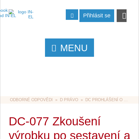
Přihlásit se
MENU
ODBORNÉ ODPOVĚDI
  »  
D PRÁVO
  »  
DC PROHLÁŠENÍ O SHODĚ
DC-077 Zkoušení
výrobku po sestavení a