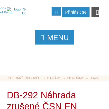
Přihlásit se
MENU
ODBORNÉ ODPOVĚDI
  »  
D PRÁVO
  »  
DB NORMY
  »  DB-292 NÁHRADA ZRUŠENÉ ČSN EN 50281 A INSTALACE V MONTÁŽNÍCH JÁMÁCH
DB-292 Náhrada
zrušené ČSN EN