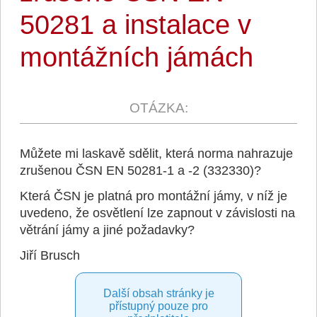
50281 a instalace v
montážních jámách
Můžete mi laskavě sdělit, která norma nahrazuje
zrušenou ČSN EN 50281-1 a -2 (332330)?
Která ČSN je platná pro montážní jámy, v níž je
uvedeno, že osvětlení lze zapnout v závislosti na
větrání jámy a jiné požadavky?
Jiří Brusch
Další obsah stránky je
přístupný pouze pro