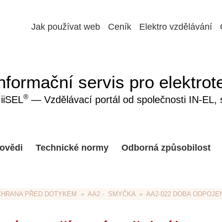
Jak používat web
Ceník
Elektro vzdělávání
nformační servis pro elektrot
®
iiSEL
— Vzdělávací portál od společnosti IN-EL, sp
ovědi
Technické normy
Odborná způsobilost
CHRANA PŘED DOTYKEM
  »  
AA2 -  SMYČKA
  »  AA2-022 DOBA ODPOJ