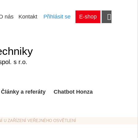
O nás
Kontakt
Přihlásit se
E-shop
echniky
ol. s r.o.
Články a referáty
Chatbot Honza
ENÍ U ZAŘÍZENÍ VEŘEJNÉHO OSVĚTLENÍ