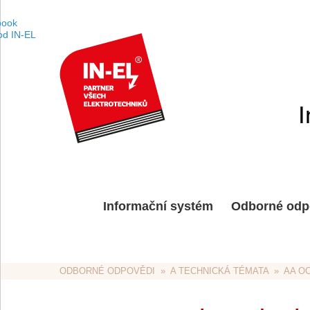
I
Informační systém
Odborné odp
ODBORNÉ ODPOVĚDI
  »  
A TECHNICKÁ TÉMATA
  »  
AA O