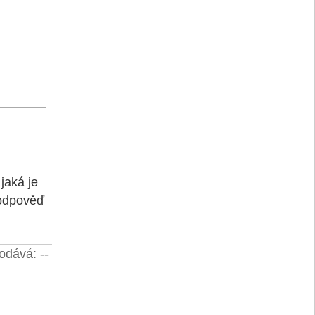
jaká je
 odpověď
odává: --