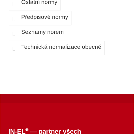
Ostatní normy
Předpisové normy
Seznamy norem
Technická normalizace obecně
®
IN-EL
— partner všech