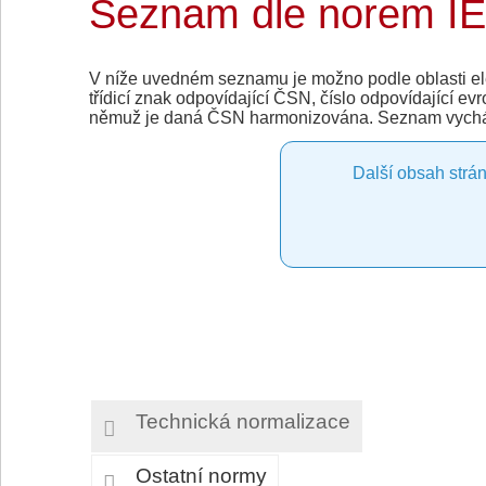
Seznam dle norem I
V níže uvedném seznamu je možno podle oblasti elek
třídicí znak odpovídající ČSN, číslo odpovídající ev
němuž je daná ČSN harmonizována. Seznam vycház
Další obsah strán
Technická normalizace
Ostatní normy