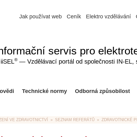
Jak používat web
Ceník
Elektro vzdělávání
nformační servis pro elektrot
®
iiSEL
— Vzdělávací portál od společnosti IN-EL, sp
ovědi
Technické normy
Odborná způsobilost
ZENÍ VE ZDRAVOTNICTVÍ
  »  
SEZNAM REFERÁTŮ
  »  ZDRAVOTNICKÉ