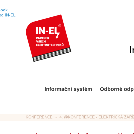
I
Informační systém
Odborné odp
KONFERENCE
  »  
4. @KONFERENCE - ELEKTRICKÁ ZAŘÍ