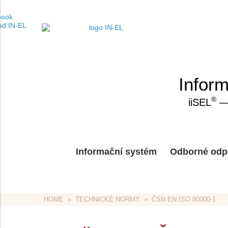
Inform
®
iiSEL
— 
Informační systém
Odborné odp
HOME
  »  
TECHNICKÉ NORMY
  »  ČSN EN ISO 80000-1