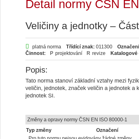
Detail normy ČSN EN
Veličiny a jednotky – Čás
platná norma
Třídící znak:
011300
Označen
Činnost:
projektování
revize
Katalogové 
Popis:
Tato norma stanoví základní vztahy mezi fyziká
veličin, jednotek, značek veličin a jednotek 
jednotek SI.
Změny a opravy normy ČSN EN ISO 80000-1
Typ změny
Označení
Pro tuto normu nejsou evidovány žádné změny