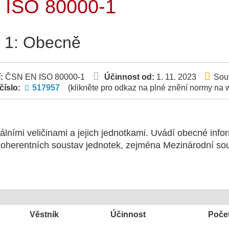
 ISO 80000-1
t 1: Obecně
í:
ČSN EN ISO 80000-1
Účinnost od:
1. 11. 2023
Souv
číslo:
517957
(klikněte pro odkaz na plné znění normy n
lními veličinami a jejich jednotkami. Uvádí obecné inform
a koherentních soustav jednotek, zejména Mezinárodní so
Věstník
Účinnost
Počet