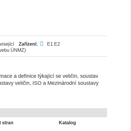
isející
Zařízení:
E1
E2
a webu ÚNMZ)
ace a definice týkající se veličin, soustav
ustavy veličin, ISO a Mezinárodní soustavy
 stran
Katalog