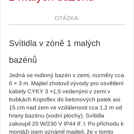
Svítidla v zóně 1 malých
bazénů
Jedná se rodinný bazén v zemi, rozměry cca
6 × 3 m. Majitel zhotovil vývody pro osvětlení
kabely CYKY 3 ×1,5 vedenými v zemi v
trubkách Kopoflex do betonových patek asi
15 cm nad zem ve vzdálenosti cca 1,2 m od
hrany bazénu (vodní plochy). Svítidla
zakoupil 20 W/230 V IP44 tř. I. Po příchodu k
montáži jsem oznámil majiteli, že v tomto