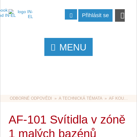
Přihlásit se
MENU
ODBORNÉ ODPOVĚDI
  »  
A TECHNICKÁ TÉMATA
  »  
AF KOUPELNY A BAZÉNY
AF-101 Svítidla v zóně
1 malých bazénů