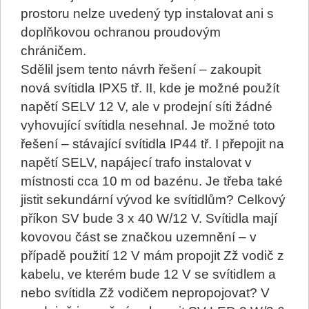
prostoru nelze uvedený typ instalovat ani s
doplňkovou ochranou proudovým
chráničem.
Sdělil jsem tento návrh řešení – zakoupit
nová svítidla IPX5 tř. II, kde je možné použít
napětí SELV 12 V, ale v prodejní síti žádné
vyhovující svítidla nesehnal. Je možné toto
řešení – stávající svítidla IP44 tř. I přepojit na
napětí SELV, napájecí trafo instalovat v
místnosti cca 10 m od bazénu. Je třeba také
jistit sekundární vývod ke svítidlům? Celkový
příkon SV bude 3 x 40 W/12 V. Svítidla mají
kovovou část se značkou uzemnění – v
případě použití 12 V mám propojit Zž vodič z
kabelu, ve kterém bude 12 V se svítidlem a
nebo svítidla Zž vodičem nepropojovat? V