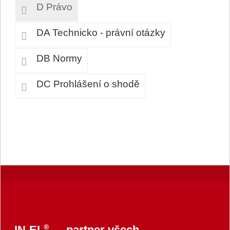
D Právo
DA Technicko - právní otázky
DB Normy
DC Prohlášení o shodě
®
IN-EL
— partner všech