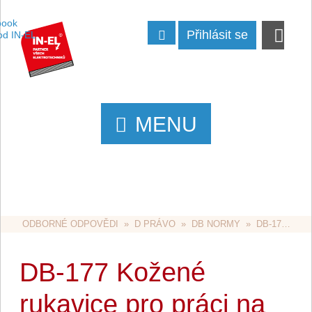
Přihlásit se
MENU
ODBORNÉ ODPOVĚDI
  »  
D PRÁVO
  »  
DB NORMY
  »  DB-177 KOŽENÉ RUKAVICE PRO PRÁCI NA ELEKTRICKÉM ZAŘÍZENÍ
DB-177 Kožené
rukavice pro práci na