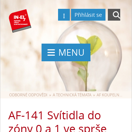
Přihlásit se
MENU
ODBORNÉ ODPOVĚDI
  »  
A TECHNICKÁ TÉMATA
  »  
AF KOUPELNY A BAZÉNY
AF-141 Svítidla do
zóny 0 a 1 ve sprše