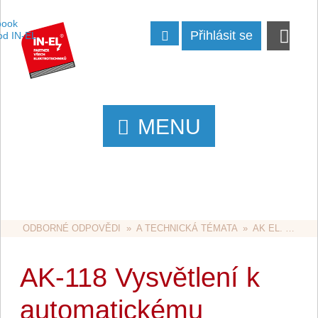
Přihlásit se
MENU
ODBORNÉ ODPOVĚDI
  »  
A TECHNICKÁ TÉMATA
  »  
AK EL. ZAŘÍZENÍ VE ZDRAVOTNICTVÍ
AK-118 Vysvětlení k
automatickému