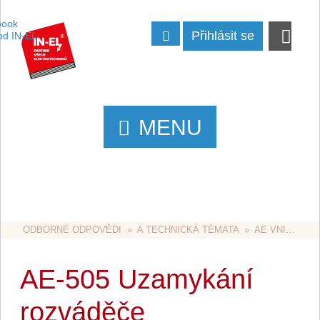
Přihlásit se
MENU
ODBORNÉ ODPOVĚDI
  »  
A TECHNICKÁ TÉMATA
  »  
AE VNITŘNÍ ROZVODY
AE-505 Uzamykání
rozváděče