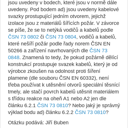
jsou uvedeny v bodech, které jsou v normě dále
uvedeny. Pod bodem ad) jsou uvedeny kabelové
svazky prostupující jedním otvorem, jejichž
izolace jsou z materiálů šířících požár. V závorce
se píše, že se to netýká vodičů a kabelů podle
ČSN 73 0802
či
ČSN 73 0804
, vodičů a kabelů,
které nešíří požár podle řady norem ČSN EN
50266 a zařízení navrhovaných dle
ČSN 73
0848
. Znamená to tedy, že pokud požárně dělící
konstrukcí prostupuje svazek kabelů, který je od
výrobce zkoušen na odolnost proti šíření
plamene (dle souboru ČSN EN 60332), není
třeba používat k utěsnění otvorů speciální těsnící
tmely, ale stačí povrch kabelů utěsnit materiálem
s třídou reakce na oheň A1 nebo A2 jen dle
článku 6.2.1
ČSN 73 0810
? Nebo jaký je správný
výklad bodu ad) článku 6.2.2
ČSN 73 0810
?
Otázku podává: Jiří Buben