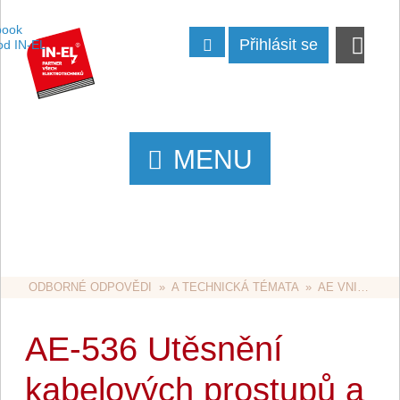
Přihlásit se
MENU
ODBORNÉ ODPOVĚDI
  »  
A TECHNICKÁ TÉMATA
  »  
AE VNITŘNÍ ROZVODY
AE-536 Utěsnění
kabelových prostupů a