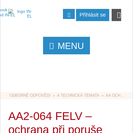
Přihlásit se
MENU
ODBORNÉ ODPOVĚDI
  »  
A TECHNICKÁ TÉMATA
  »  
AA OCHRANA PŘED DOTYKEM
AA2-064 FELV –
ochrana při poruše